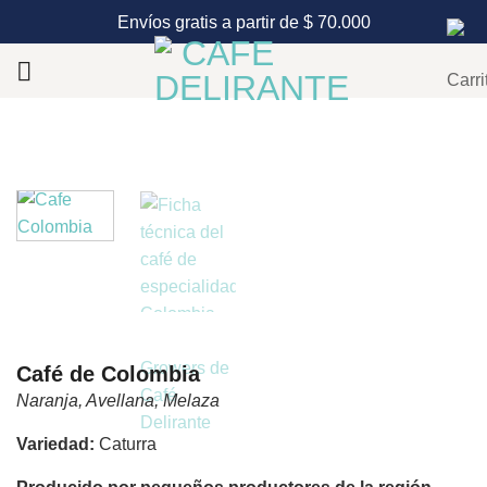
Saltar
Envíos gratis a partir de $ 70.000
al
contenido
Café de Colombia
Naranja, Avellana, Melaza
Variedad:
Caturra