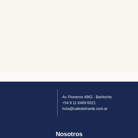
Av. Pioneros 4962 - Bariloche
+54 9 11 6469 6021
hola@cafedelirante.com.ar
Nosotros