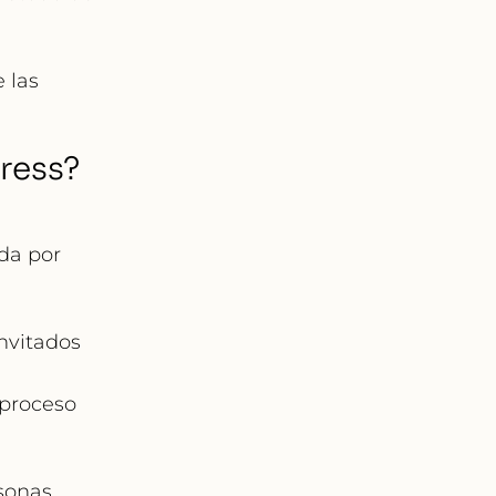
 las
ress?
da por
invitados
 proceso
sonas.