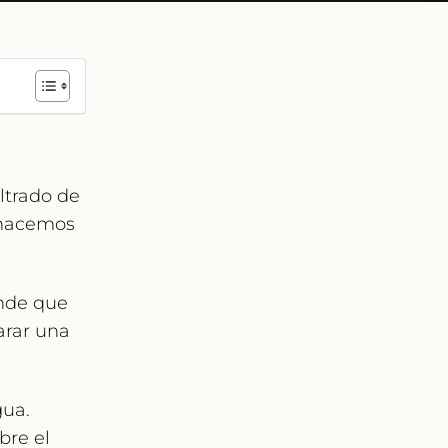
iltrado
de
s hacemos
ande que
arar una
gua.
bre el