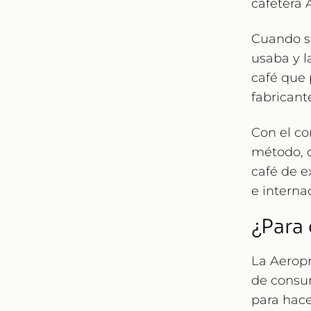
cafetera 
Cuando su
usaba y l
café que 
fabricant
Con el co
método, d
café de e
e interna
¿Para
La Aeropr
de consu
para hace