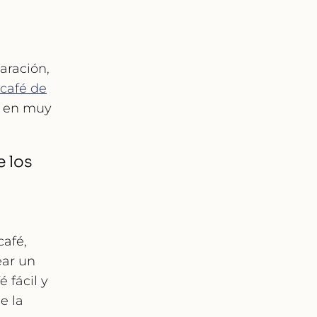
aración,
café de
o en muy
e los
café,
ear un
 fácil y
e la