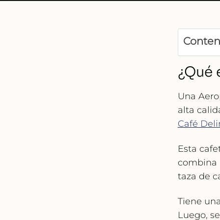
Conteni
¿Qué 
Una Aero
alta cali
Café Deli
Esta cafe
combina l
taza de c
Tiene un
Luego, s