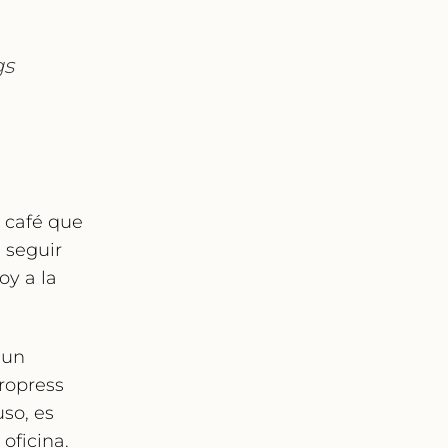
gs
l café que
 seguir
y a la
(un
eropress
uso, es
 oficina.