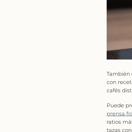
También 
con recet
cafés dis
Puede pre
prensa fr
ratios má
tazas con