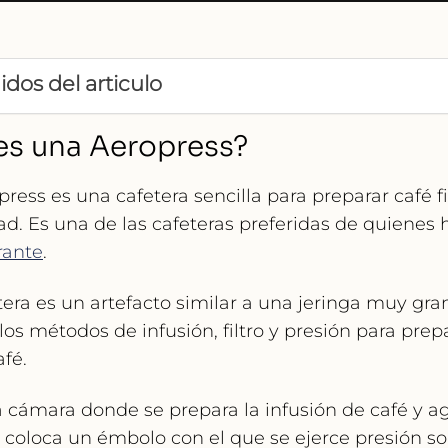
dos del articulo
es una Aeropress?
press es
una cafetera sencilla para preparar café f
dad. Es una de las cafeteras preferidas de quiene
rante
.
tera es un artefacto similar a una jeringa muy gr
os métodos de infusión, filtro y presión
para prep
afé.
a
cámara
donde se prepara la infusión de café y a
e coloca un
émbolo
con el que se ejerce presión so