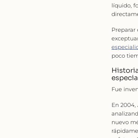
líquido, 
directame
Preparar 
exceptuan
especiali
poco tie
Historia
especia
Fue inven
En 2004, 
analizand
nuevo mét
rápidamen