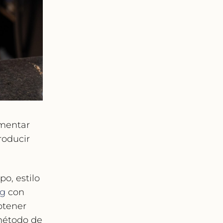
imentar
roducir
o, estilo
ng
con
btener
 método de