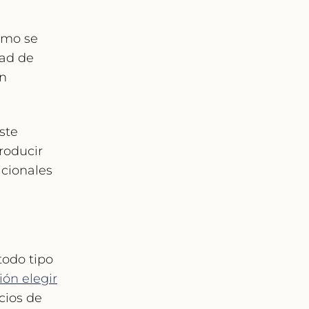
ómo se
dad de
un
ste
roducir
acionales
todo tipo
ón elegir
cios de