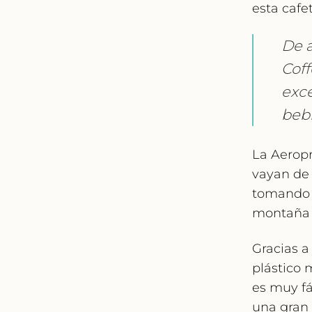
esta cafet
De 
Coff
exce
bebi
La Aeropr
vayan de
tomando u
montaña 
Gracias a
plástico 
es muy fá
una gran 