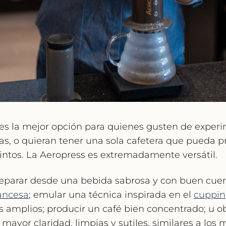
es la mejor opción para quienes gusten de exper
as, o quieran tener una sola cafetera que pueda p
tintos. La Aeropress es
extremadamente versátil
.
parar desde una bebida sabrosa y con buen cuerp
ancesa
; emular una técnica inspirada en el
cuppi
s amplios; producir un café bien concentrado; u o
 mayor claridad, limpias y sutiles, similares a los