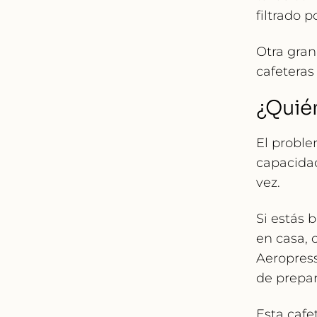
filtrado 
Otra gran
cafeteras
¿Quié
El proble
capacida
vez
.
Si estás 
en casa, o
Aeropress
de prepar
Esta cafe